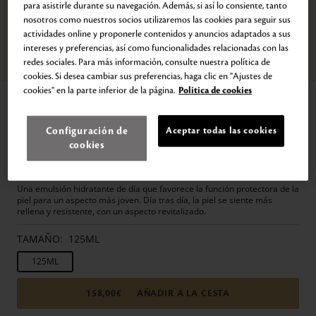
para asistirle durante su navegación. Además, si así lo consiente, tanto
nosotros como nuestros socios utilizaremos las cookies para seguir sus
actividades online y proponerle contenidos y anuncios adaptados a sus
intereses y preferencias, así como funcionalidades relacionadas con las
Zoom
redes sociales. Para más información, consulte nuestra política de
Ir
Ir
Ir
Ir
Ir
Ir
Ir
Ir
cookies. Si desea cambiar sus preferencias, haga clic en "Ajustes de
a
a
a
a
a
a
a
a
la
la
la
la
la
la
la
la
cookies" en la parte inferior de la página.
Politica de cookies
Inicio
Tratamiento
Cream & moisturizer
diapositiva
diapositiva
diapositiva
diapositiva
diapositiva
diapositiva
diapositiva
diapositiva
1
2
3
4
5
6
7
8
PROTECTIVE DAY EMULSION
Configuración de
Aceptar todas las cookies
Refuerza la protección cutánea
cookies
158,00€
125
ml
Una emulsión hidratante de día que favorece la función protectora de la
piel para un aspecto más joven. Día tras día, la piel se siente más
rellena y resistente, con un aspecto revitalizado.
TAMAÑO:
125ML
125ML
158,00€
AÑADIR A LA CESTA