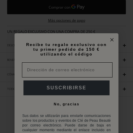
Más opciones de pago
UN REGALO EXCLUSIVO CON UNA COMPRA DE 250 €
Recibe tu regalo exclusivo con
DESCRIPCIÓN
tu primer pedido de 150 €
utilizando el código
BENEFICIOS
CÓMO APLICAR
SUSCRIBIRSE
TODOS LOS INGREDIENTES
No, gracias
Reseñas de Clientes
Sus datos se utilizarán para enviarle comunicaciones
sobre los productos y eventos de Clé de Peau Beauté
por correo electrónico. Puede darse de baja en
Sé el primero en escribir una reseña
cualquier momento mediante el enlace incluido en