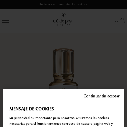
Saltar
Envío gratuito en todos los pedidos
al
contenido
Clé
de
Peau
Beauté
Continuar sin aceptar
MENSAJE DE COOKIES
Su privacidad es importante para nosotros. Utilizamos las cookies
necesarias para el funcionamiento correcto de nuestra página web y