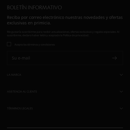
BOLETÍN INFORMATIVO
Reciba por correo electrónico nuestras novedades y ofertas
exclusivas en primicia.
Me gustaría suscribirme para recibir actualizaciones, ofertas exclusivas y regalos especiales. Al
suscribirme, declaro haber leído y aceptado la Política de privacidad.
Acepto los términos y condiciones
Su e-mail
LA MARCA
ASISTENCIA AL CLIENTE
TÉRMINOS LEGALES