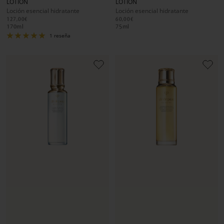
LOTION
LOTION
diapositiva
diapositiva
diapositiva
diapositiva
diapositiva
diapositiva
Loción esencial hidratante
Loción esencial hidratante
1
1
2
1
1
2
127,00€
60,00€
170
ml
75
ml
1 reseña