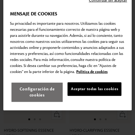
Continuar sin aceptar
MENSAJE DE COOKIES
Su privacidad es importante para nosotros. Utilizamos las cookies
necesarias para el funcionamiento correcto de nuestra página web y
para asistirle durante su navegación. Además, si así lo consiente, tanto
nosotros como nuestros socios utilizaremos las cookies para seguir sus
actividades online y proponerle contenidos y anuncios adaptados a sus
intereses y preferencias, así como funcionalidades relacionadas con las
redes sociales. Para más información, consulte nuestra política de
cookies. Si desea cambiar sus preferencias, haga clic en "Ajustes de
cookies" en la parte inferior de la página.
Politica de cookies
Configuración de
Aceptar todas las cookies
cookies
Añadir
Añadir
Ir
Ir
Ir
Ir
Ir
Ir
a
a
a
a
a
a
HYDRO-SOFTENING ESSENCE
HYDRO-CLARIFYING ESSENCE
la
la
la
la
la
la