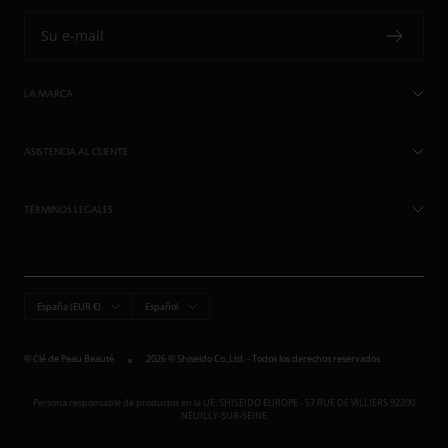
Su e-mail
LA MARCA
ASISTENCIA AL CLIENTE
TÉRMINOS LEGALES
País/región
Idioma
España (EUR €)
Español
© Clé de Peau Beauté
2026 © Shiseido Co.,Ltd. - Todos los derechos reservados
Persona responsable de productos en la UE: SHISEIDO EUROPE - 57 RUE DE VILLIERS 92200
NEUILLY-SUR-SEINE