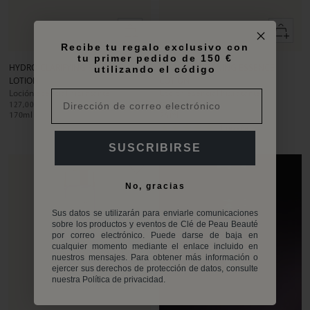
Añadir
Añadir
Recibe tu regalo exclusivo con
Ir
Ir
Ir
Ir
Ir
Ir
tu primer pedido de 150 €
a
a
a
a
a
a
HYDRO-CLARIFYING ESSENCE
HYDRO-SOFTENING ESSENCE
utilizando el código
la
la
la
la
la
la
LOTION
LOTION
diapositiva
diapositiva
diapositiva
diapositiva
diapositiva
diapositiva
Loción esencial hidratante
Loción esencial hidratante
1
1
2
1
1
2
127,00€
60,00€
170
ml
75
ml
1 reseña
SUSCRIBIRSE
No, gracias
Sus datos se utilizarán para enviarle comunicaciones
sobre los productos y eventos de Clé de Peau Beauté
por correo electrónico. Puede darse de baja en
cualquier momento mediante el enlace incluido en
nuestros mensajes. Para obtener más información o
ejercer sus derechos de protección de datos, consulte
nuestra Política de privacidad.